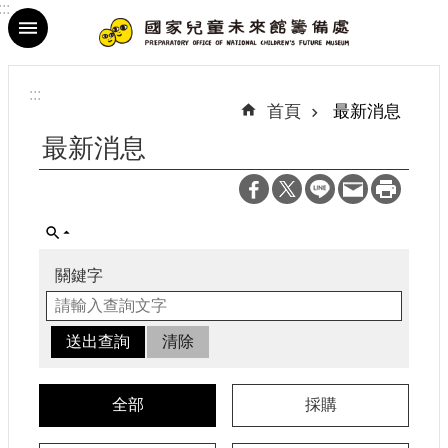
:::
跳到主要內容區塊
進
階
:::
搜
首頁
最新消息
尋
最新消息
最
新
關鍵字
消
息
參
觀
資
全部
採購
訊