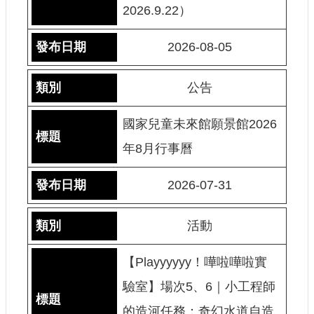
2026.9.22）
護
政
策
2026-08-05
網
路
公告
安
全
國家兒童未來館願景館2026
政
策
年8月行事曆
2026-07-31
活動
【Playyyyyy！嘩啦嘩啦實
驗室】場次5、6｜小工程師
的造河任務：奇幻水道自造