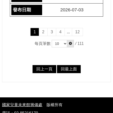
2026-07-03
1
2
3
4
...
12
每頁筆數
/
111
回上一頁
回最上面
:
國家兒童未來館籌備處
版權所有