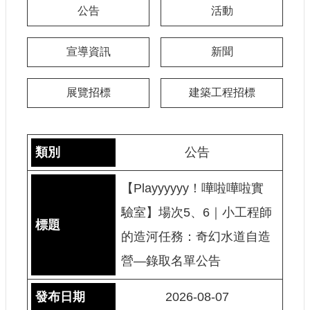
公告
活動
認
識
我
宣導資訊
新聞
們
籌
展覽招標
建築工程招標
備
進
度
公告
便
民
【Playyyyyy！嘩啦嘩啦實
服
驗室】場次5、6｜小工程師
務
的造河任務：奇幻水道自造
展
營—錄取名單公告
覽
招
標
2026-08-07