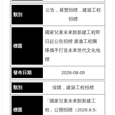
建
公告，展覽招標，建築工程
築
工
招標
程
招
國家兒童未來館新建工程即
標
日起公告招標 廣邀工程團
隊攜手打造未來世代文化地
回
首
標
頁
網
2026-08-05
站
導
覽
採購，建築工程招標
隱
「國家兒童未來館新建⼯
私
權
程」公開招標（2026.8.5-
保