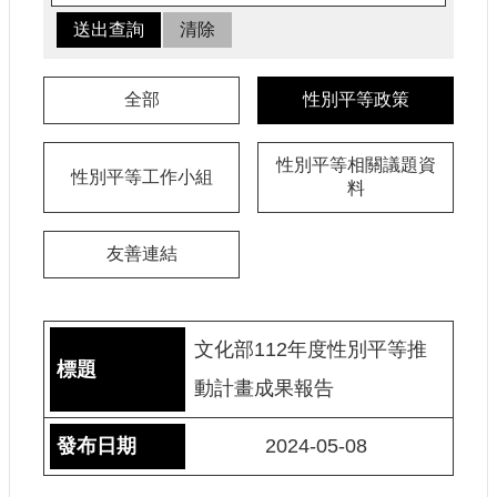
認
識
我
們
全部
性別平等政策
籌
性別平等相關議題資
備
性別平等工作小組
料
進
度
友善連結
便
民
服
務
文化部112年度性別平等推
動計畫成果報告
展
覽
2024-05-08
招
標