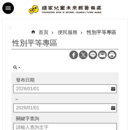
:::
跳到主要內容區塊
進
階
:::
搜
首頁
便民服務
性別平等專區
尋
性別平等專區
最
新
發布日期
消
息
～
參
觀
資
關鍵字查詢
訊