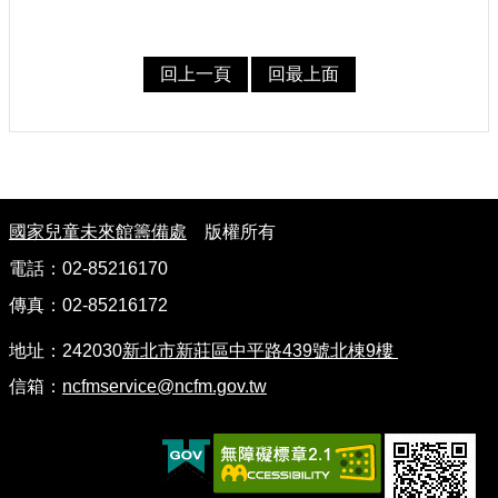
建
築
回上一頁
回最上面
工
程
招
標
:
回
國家兒童未來館籌備處
版權所有
首
頁
電話：02-85216170
傳真：02-85216172
網
站
地址：242030
新北市新莊區中平路439號北棟9樓
導
覽
信箱：
ncfmservice@ncfm.gov.tw
隱
私
權
保