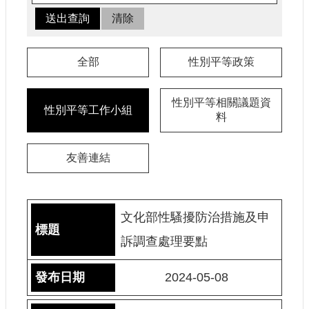
認
識
我
們
全部
性別平等政策
籌
性別平等相關議題資
備
性別平等工作小組
料
進
度
友善連結
便
民
服
務
文化部性騷擾防治措施及申
訴調查處理要點
展
覽
2024-05-08
招
標