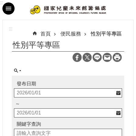
:::
跳到主要內容區塊
進
階
:::
搜
首頁
便民服務
性別平等專區
尋
性別平等專區
最
新
發布日期
消
息
～
參
觀
資
關鍵字查詢
訊