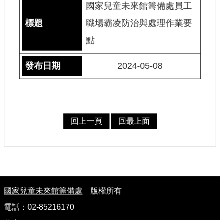
國家兒童未來館籌備處員工
建
職場霸凌防治與處理作業要
築
工
點
程
招
2024-05-08
標
回
首
頁
回上一頁
回最上面
網
站
導
覽
:
隱
國家兒童未來館籌備處
版權所有
私
電話：02-85216170
權
保