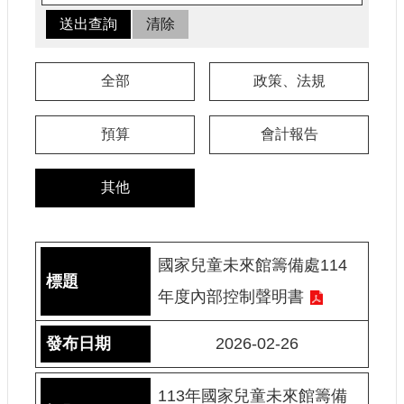
認
識
我
們
全部
政策、法規
籌
預算
會計報告
備
進
度
其他
便
民
服
國家兒童未來館籌備處114
務
年度內部控制聲明書
展
2026-02-26
覽
招
標
113年國家兒童未來館籌備