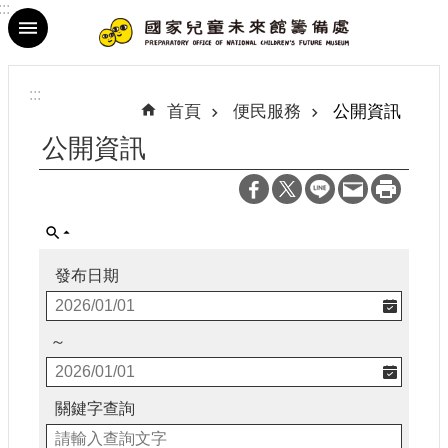
:::
跳到主要內容區塊
進
階
:::
搜
首頁
便民服務
公開資訊
尋
公開資訊
最
新
發布日期
消
息
～
參
觀
資
關鍵字查詢
訊