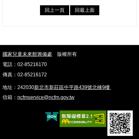
護
回上一頁
回最上面
政
策
網
路
安
:
全
國家兒童未來館籌備處
版權所有
政
策
電話：02-85216170
傳真：02-85216172
地址：242030
新北市新莊區中平路439號北棟9樓
信箱：
ncfmservice@ncfm.gov.tw