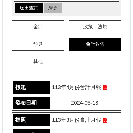
認
識
我
們
全部
政策、法規
籌
預算
會計報告
備
進
度
其他
便
民
服
113年4月份會計月報
務
2024-05-13
展
覽
113年3月份會計月報
招
標