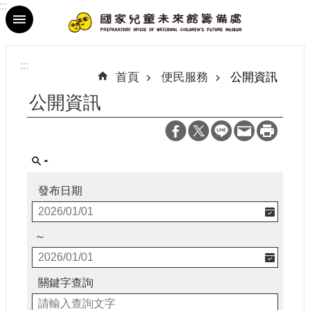
:::
跳到主要內容區塊
進
階
:::
搜
首頁
便民服務
公開資訊
尋
公開資訊
最
新
發布日期
消
息
～
參
觀
資
關鍵字查詢
訊