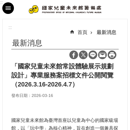
:::
跳到主要內容區塊
進
階
:::
搜
首頁
最新消息
尋
最新消息
「國家兒童未來館常設體驗展示規劃
最
設計」專業服務案招標文件公開閱覽
新
消
（2026.3.16-2026.4.7）
息
發布日期：2026-03-16
參
觀
資
訊
國家兒童未來館為臺灣首座以兒童為中心的國家級場
館，以「玩中學」為核心精神，旨在創造一個兼具探