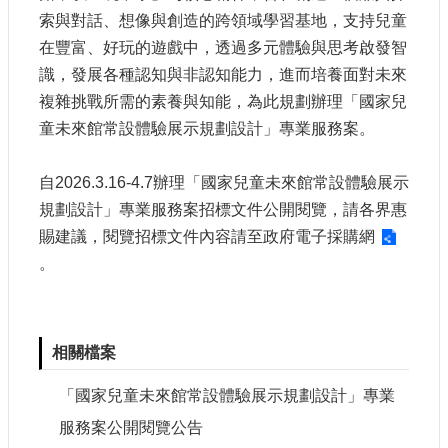
認
索與對話、想像與創造的跨領域學習基地，支持兒童
識
在豐富、好玩的遊戲中，透過多元體驗與思考啟發智
我
識，發展各種認知與非認知能力，進而培養面對未來
們
複雜挑戰所需的素養與知能，為此規劃辦理「國家兒
童未來館常設體驗展示規劃設計」專業服務案。
籌
備
進
自2026.3.16-4.7辦理
「國家兒童未來館常設體驗展示
度
規劃設計」專業服務案
招標文件公開閱覽，請各界惠
賜建議，
閱覽
招標文件內容請至
政府電子採購網
便
。
民
服
務
相關檔案
展
覽
「國家兒童未來館常設體驗展示規劃設計」專業
招
標
服務案公開閱覽公告