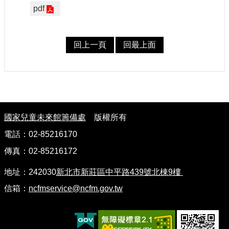
pdf
建
築
工
回上一頁
回最上面
程
招
標
回
:
首
國家兒童未來館籌備處
版權所有
頁
電話：02-85216170
網
傳真：02-85216172
站
導
地址：242030
新北市新莊區中平路439號北棟9樓
覽
信箱：
ncfmservice@ncfm.gov.tw
隱
私
權
保