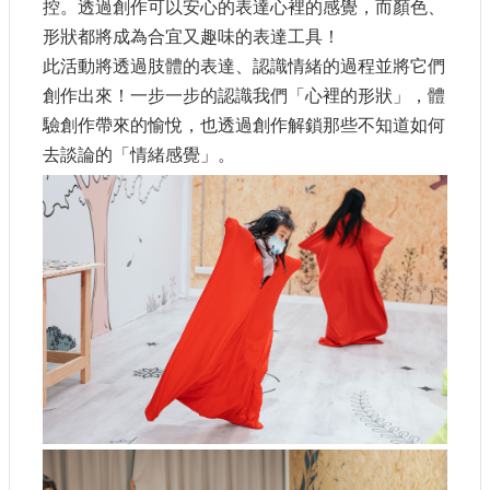
控。透過創作可以安心的表達心裡的感覺，而顏色、
建
形狀都將成為合宜又趣味的表達工具！
築
此活動將透過肢體的表達、認識情緒的過程並將它們
工
創作出來！一步一步的認識我們「心裡的形狀」，體
程
招
驗創作帶來的愉悅，也透過創作解鎖那些不知道如何
標
去談論的「情緒感覺」。
回
首
頁
網
站
導
覽
隱
私
權
保