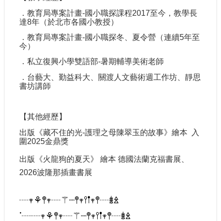
．教育局專案計畫-國小職探課程2017至今，教學長
達8年（於北市各國小教授）
．教育局專案計畫-國小職探冬、夏令營（連續5年至
今）
．私立復興小學雙語部-暑期輔導美術老師
．台藝大、勤益科大、關渡人文藝術週工作坊、靜思
書坊講師
【其他經歷】
出版《藏不住的光-護理之母陳翠玉的故事》繪本 入
圍2025金鼎獎
出版《火龍狗的夏天》 繪本 德國法蘭克福書展、
2026波隆那插畫書展
┈
𖥧
⚘
𖤣𖥧
┈
⚚┈
𖤣𖥧𖥣𖡡𖥧𖤣
┈
𖢔
ꊛ
ᱸ
┈┈
𖥧
⚘
𖤣𖥧
┈
⚚┈
𖤣𖥧𖥣𖡡𖥧𖤣
┈
𖢔
ꊛ