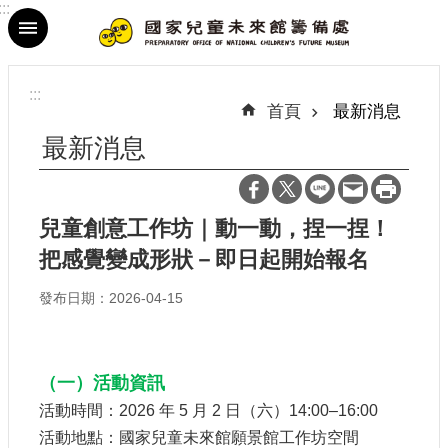
:::
跳到主要內容區塊
進
階
:::
搜
首頁
最新消息
尋
最新消息
兒童創意工作坊｜動一動，捏一捏！
最
把感覺變成形狀－即日起開始報名
新
消
發布日期：2026-04-15
息
參
觀
（一）活動資訊
資
活動時間：2026 年 5 月 2 日（六）14:00–16:00
訊
活動地點：國家兒童未來館願景館工作坊空間