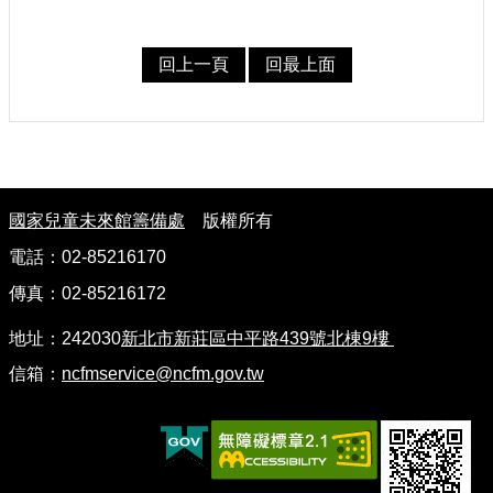
回上一頁
回最上面
:
國家兒童未來館籌備處
版權所有
電話：02-85216170
傳真：02-85216172
地址：242030
新北市新莊區中平路439號北棟9樓
信箱：
ncfmservice@ncfm.gov.tw