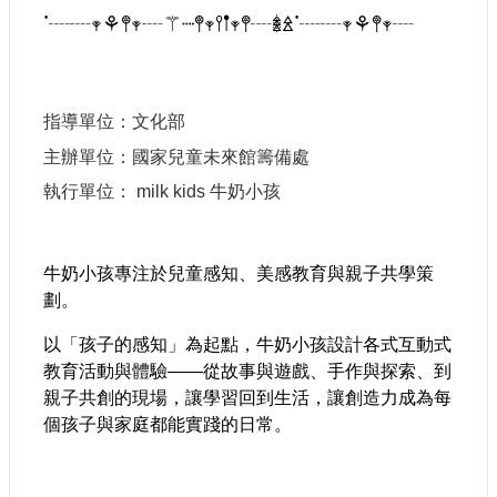
ᱸ
┈┈
𖥧
⚘
𖤣𖥧
┈
⚚┈
𖤣𖥧𖥣𖡡𖥧𖤣
┈
𖢔
ꊛ
ᱸ
┈┈
𖥧
⚘
𖤣𖥧
┈
指導單位：文化部
主辦單位：國家兒童未來館籌備處
執行單位： milk kids 牛奶小孩
牛奶小孩專注於兒童感知、美感教育與親子共學策
劃。
以「孩子的感知」為起點，牛奶小孩設計各式互動式
教育活動與體驗——從故事與遊戲、手作與探索、到
親子共創的現場，讓學習回到生活，讓創造力成為每
個孩子與家庭都能實踐的日常。