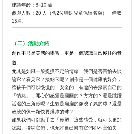
建議年齡：8–10 歲
認
識
參與人數：20 人（含2位特殊兒童保留名額）、備取
我
15名。
們
籌
（二）活動介紹
備
進
創作不只是美感的學習，更是一個認識自己極佳的管
度
道。
尤其是如風一般捉摸不定的情緒，我們是否害怕去談
便
論它？看見它？接納它呢？創作是一個健康的媒介，
民
服
讓孩子們可以慢慢的、安全的、有趣的去探索自己的
務
「情緒」，開心的感覺是圓圓的？方方的？還是跳躍
活潑的三角形呢？生氣是扁扁的像洩了氣的球？還是
展
鼓鼓的像一顆快要爆炸的球？
覽
如果我們可以動手去「形塑」這些感受，就可以更加
招
標
認識、接納它們，也允許自己擁有它們卻不害怕失