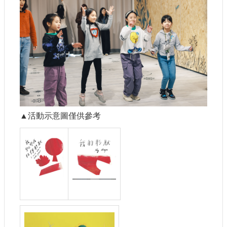
護
政
策
網
路
安
全
政
策
▲活動示意圖僅供參考