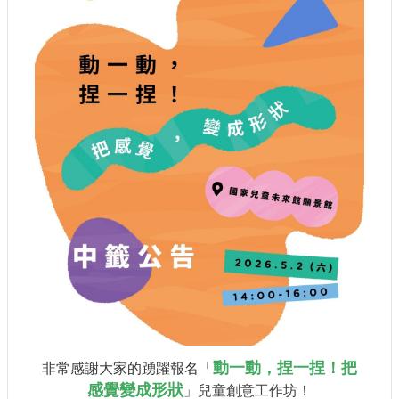
認
識
我
們
籌
備
進
度
便
民
服
務
展
覽
招
動一動，捏一捏！把
非常感謝大家的踴躍報名「
標
感覺變成形狀
」
兒童創意工作坊
！