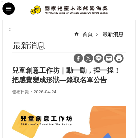
:::
跳到主要內容區塊
進
階
:::
搜
首頁
最新消息
尋
最新消息
兒童創意工作坊｜動一動，捏一捏！
最
把感覺變成形狀—錄取名單公告
新
消
發布日期：2026-04-24
息
參
觀
資
訊