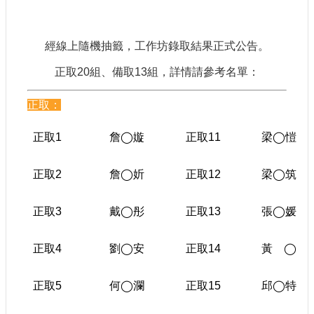
建
築
經線上隨機抽籤，工作坊錄取結果正式公告。
工
程
正取20組、備取13組，詳情請參考名單：
招
標
正取：
正取1
詹
◯
嫙
正取11
梁
◯
愷
回
首
頁
正取2
詹
◯
妡
正取12
梁
◯
筑
網
站
正取3
戴
◯
彤
正取13
張
◯
媛
導
覽
正取4
劉
◯
安
正取14
黃
◯
隱
私
正取5
何
◯
瀾
正取15
邱
◯
特
權
保