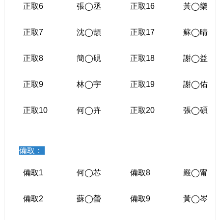
正取6
張
◯
丞
正取16
黃
◯
樂
護
政
策
正取7
沈
◯
頡
正取17
蘇
◯
晴
網
正取8
簡
◯
硯
正取18
謝
◯
益
路
安
全
正取9
林
◯
宇
正取19
謝
◯
佑
政
策
正取10
何
◯
卉
正取20
張
◯
碩
備取：
備取1
何
◯
芯
備取8
嚴
◯
甯
備取2
蘇
◯
螢
備取9
黃
◯
岑