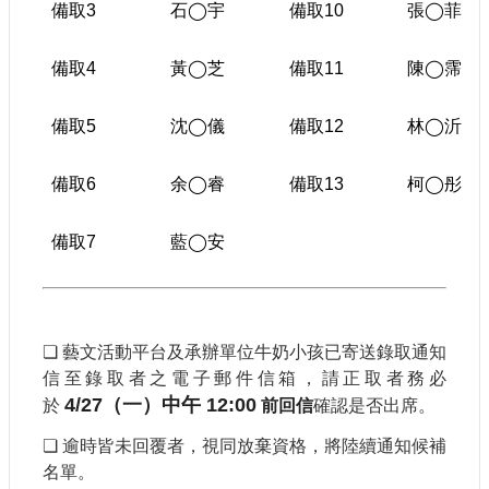
備取3
石
◯
宇
備取10
張
◯
菲
備取4
黃
◯
芝
備取11
陳
◯
霈
備取5
沈
◯
儀
備取12
林
◯
沂
備取6
余
◯
睿
備取13
柯
◯
彤
備取7
藍
◯
安
❏
藝文活動平台及承辦單位牛奶小孩已寄送錄取通知
信至錄取者之電子郵件信箱，請正取者務必
4/27（一）中午 12:00
於
前回信
確認是否出席。
❏
逾時皆未回覆者，視同放棄資格，將陸續通知候補
名單。