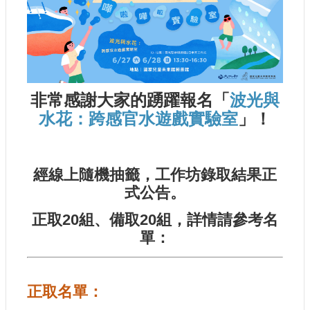
認
識
我
們
籌
非常感謝大家的踴躍報名「
波光與
備
水花：跨感官水遊戲實驗室
」
！
進
度
便
經線上隨機抽籤，工作坊錄取結果正
民
式公告。
服
務
正取20組、備取20組，詳情請參考名
單：
展
覽
招
正取名單：
標