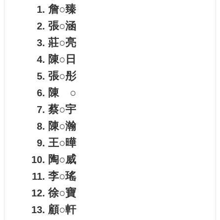
詹○臻
建
張○涵
築
工
莊○亮
程
招
陳○日
標
張○彤
陳 ○
回
首
蔡○宇
頁
陳○瀚
網
王○曄
站
導
陶○威
覽
李○瑤
隱
徐○寶
私
顧○軒
權
保