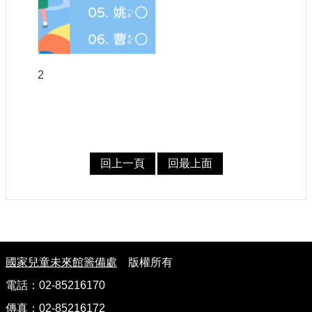
2
回上一頁
回最上面
:
國家兒童未來館籌備處
版權所有
電話：02-85216170
傳真：02-85216172