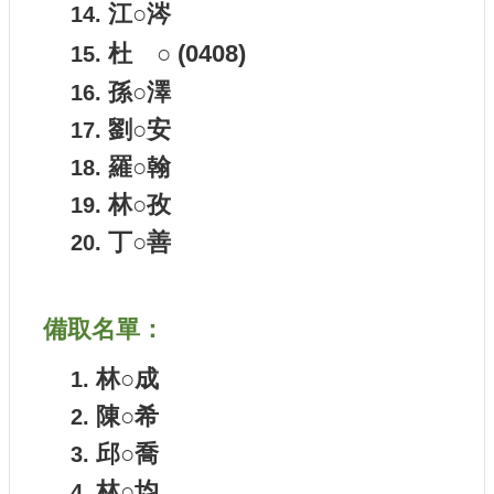
江○涔
護
政
杜 ○
(0408)
策
孫○澤
網
劉○安
路
安
羅○翰
全
林○孜
政
策
丁○善
備取名單：
林○成
陳○希
邱○喬
林○均