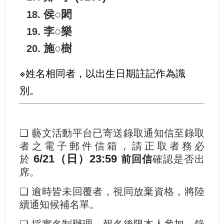
侯○閎
李○樂
施○樹
※姓名相同者，以出生日期註記作為識
別。
❏
藝文活動平台已寄送錄取通知信至錄取
者之電子郵件信箱，請正取者務必
6/21（日）23:59
於
前回信
確認是否出
席。
❏
逾時皆未回覆者，視同放棄資格，將陸
續通知候補名單。