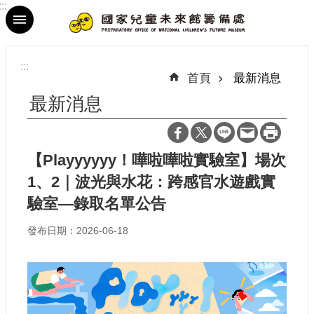
:::
跳到主要內容區塊
進
階
:::
搜
首頁
最新消息
尋
最新消息
【Playyyyyy！嘩啦嘩啦實驗室】場次
最
1、2｜波光與水花：跨感官水遊戲實
新
消
驗室—錄取名單公告
息
發布日期：2026-06-18
參
觀
資
訊