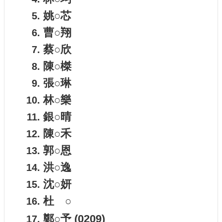
姚○芯
曹○翔
蔡○欣
陳○榤
張○琳
林○樂
銀○晴
陳○禾
郭○恩
洪○逸
沈○妍
杜 ○
鄭○予
(0209)