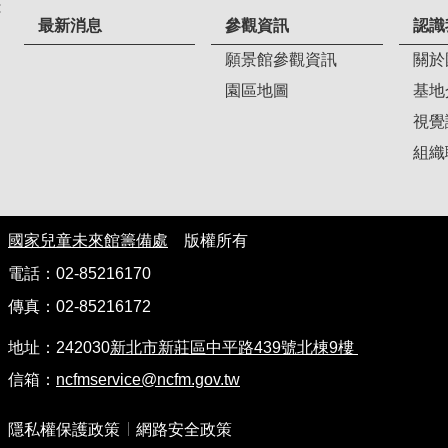
:
最新消息
參觀資訊
認識
願景館參觀資訊
關於
園區地圖
基地
視覺
組織
國家兒童未來館籌備處
版權所有
電話：02-85216170
傳真：02-85216172
地址：242030
新北市新莊區中平路439號北棟9樓
信箱：
ncfmservice@ncfm.gov.tw
隱私權保護政策
網路安全政策