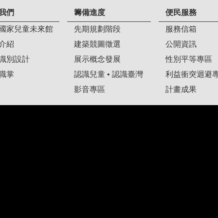
我們
籌備進度
便民服務
國家兒童未來館
先期規劃階段
服務信箱
介紹
建築競圖徵選
公開資訊
識別設計
展示概念發展
性別平等專區
職掌
認識兒童 • 認識臺灣
利益衝突迴避
影音專區
計畫成果