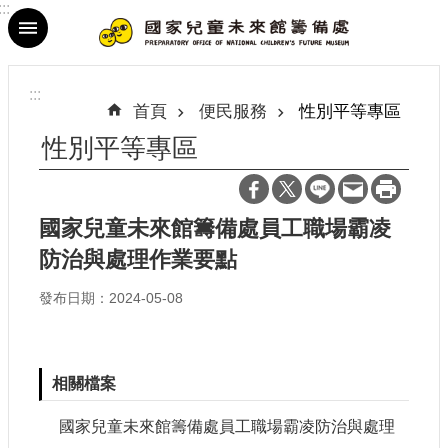
:::
跳到主要內容區塊
進
階
:::
搜
首頁
便民服務
性別平等專區
尋
性別平等專區
國家兒童未來館籌備處員工職場霸凌
最
防治與處理作業要點
新
消
發布日期：2024-05-08
息
參
觀
相關檔案
資
訊
國家兒童未來館籌備處員工職場霸凌防治與處理