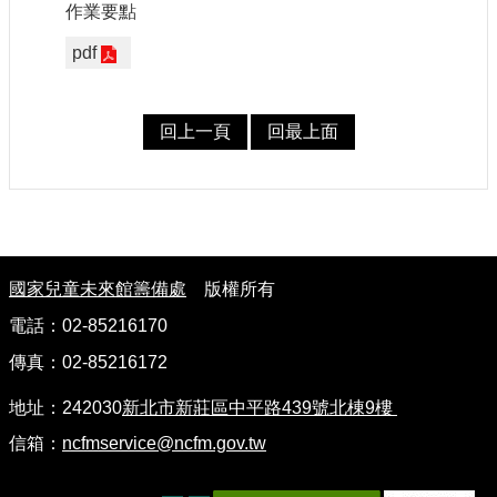
作業要點
認
識
pdf
我
們
回上一頁
回最上面
籌
備
進
度
:
便
國家兒童未來館籌備處
版權所有
民
服
電話：02-85216170
務
傳真：02-85216172
展
地址：242030
新北市新莊區中平路439號北棟9樓
覽
信箱：
ncfmservice@ncfm.gov.tw
招
標