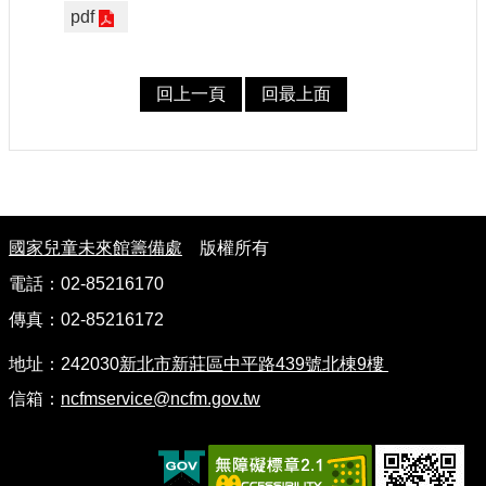
pdf
認
識
我
們
回上一頁
回最上面
籌
備
進
度
:
國家兒童未來館籌備處
版權所有
便
電話：02-85216170
民
服
傳真：02-85216172
務
地址：242030
新北市新莊區中平路439號北棟9樓
展
信箱：
ncfmservice@ncfm.gov.tw
覽
招
標