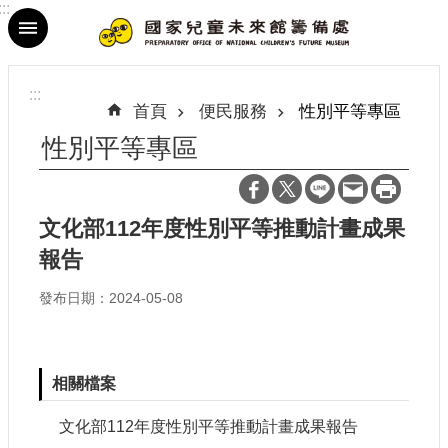
:::
跳到主要內容區塊
進
階
:::
搜
首頁
便民服務
性別平等專區
尋
性別平等專區
文化部112年度性別平等推動計畫成果
最
報告
新
消
發布日期：2024-05-08
息
參
觀
相關檔案
資
訊
文化部112年度性別平等推動計畫成果報告