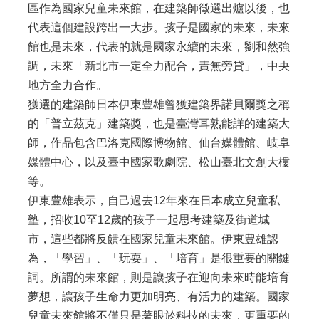
區作為國家兒童未來館，在建築師徵選出爐以後，也
代表這個建設跨出一大步。孩子是國家的未來，未來
館也是未來，代表的就是國家永續的未來，劉和然強
調，未來「新北市一定全力配合，責無旁貸」，中央
地方全力合作。
獲選的建築師日本伊東豊雄曾獲建築界諾貝爾獎之稱
的「普立茲克」建築獎，也是臺灣耳熟能詳的建築大
師，作品包含巴洛克國際博物館、仙台媒體館、岐阜
媒體中心，以及臺中國家歌劇院、松山臺北文創大樓
等。
伊東豊雄表示，自己過去12年來在日本成立兒童私
塾，招收10至12歲的孩子一起思考建築及街道城
市，這些都將反饋在國家兒童未來館。伊東豊雄認
為，「學習」、「玩耍」、「培育」是很重要的關鍵
詞。所謂的未來館，則是讓孩子在迎向未來時能培育
夢想，讓孩子生命力更加明亮、有活力的建築。國家
兒童未來館將不僅只是著眼於科技的未來，更重要的