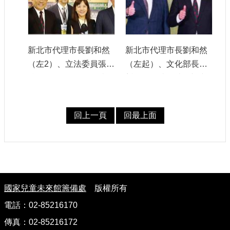
新北市代理市長劉和然
新北市代理市長劉和然
（左2）、立法委員張宏
（左起）、文化部長史
陸（左3）、前行政院長
哲、行政院副院長鄭文
蘇貞昌（左4）、張瑪龍
燦、行政院前院長蘇貞
陳玉霖聯合建築師事務
昌、立法委員張宏陸、
回上一頁
回最上面
所建築師張瑪龍（左
立法委員蘇巧慧等共同
5）、行政院長副院長鄭
出席展覽開幕式。
文燦（右4）、文化部長
史哲、（右3）、立法委
員蘇巧慧（右2）等於首
:
國家兒童未來館籌備處
版權所有
獎作品前合影。
電話：02-85216170
傳真：02-85216172