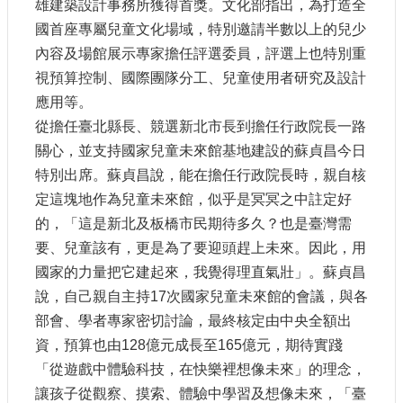
雄建築設計事務所獲得首獎。文化部指出，為打造全
建
國首座專屬兒童文化場域，特別邀請半數以上的兒少
築
內容及場館展示專家擔任評選委員，評選上也特別重
工
視預算控制、國際團隊分工、兒童使用者研究及設計
程
招
應用等。
標
從擔任臺北縣長、競選新北市長到擔任行政院長一路
關心，並支持國家兒童未來館基地建設的蘇貞昌今日
特別出席。蘇貞昌說，能在擔任行政院長時，親自核
回
首
定這塊地作為兒童未來館，似乎是冥冥之中註定好
頁
的，「這是新北及板橋市民期待多久？也是臺灣需
網
要、兒童該有，更是為了要迎頭趕上未來。因此，用
站
國家的力量把它建起來，我覺得理直氣壯」。蘇貞昌
導
說，自己親自主持17次國家兒童未來館的會議，與各
覽
部會、學者專家密切討論，最終核定由中央全額出
隱
資，預算也由128億元成長至165億元，期待實踐
私
「從遊戲中體驗科技，在快樂裡想像未來」的理念，
權
讓孩子從觀察、摸索、體驗中學習及想像未來，「臺
保