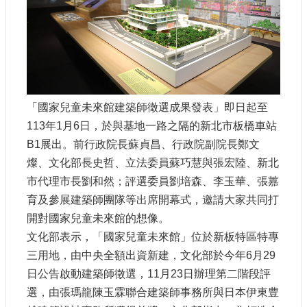
認
識
我
們
籌
備
「國家兒童未來館建築師徵選成果發表」即日起至
進
113年1月6日，於與基地一路之隔的新北市板橋車站
度
B1展出。前行政院長蘇貞昌、行政院副院長鄭文
燦、文化部長史哲、立法委員蘇巧慧與張宏陸、新北
便
市代理市長劉和然；評選委員劉培森、李玉華、張䕒
民
服
育及參展建築師團隊等出席開幕式，邀請大家共同打
務
開對國家兒童未來館的想像。
文化部表示，「國家兒童未來館」位於新板特區特專
展
三用地，由中央全額出資新建，文化部於今年6月29
覽
日公告啟動建築師徵選，11月23日辦理第二階段評
招
標
選，由張瑪龍陳玉霖聯合建築師事務所與日本伊東豊