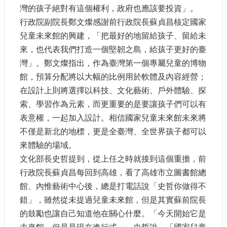
灣的孩子絕對有這個權利，政府也應該要投資」。
護
政
行政院副院長鄭文燦感謝前行政院長蘇貞昌核定國家
策
兒童未來館的興建，「把最好的地留給孩子、留給未
來，也代表我們打造一個堅韌之島，給孩子更好的臺
網
路
灣」。鄭文燦指出，作為臺灣第一個專屬兒童的博物
安
館，預算分配將以大幅的比例用於軟體及內容經營；
全
在設計上則將選擇以科技、文化藝術、戶外體驗、探
政
策
索、學習作為元素，而更重要的是要讓孩子們可以有
表意權，一起加入設計。相信國家兒童未來館未來將
不僅是新北的地標，更是全臺灣、全世界孩子都可以
來體驗的場域。
文化部長史哲提到，從上任之時就接到這個重擔，前
行政院長蘇貞昌每回到高雄，看了高雄市立圖書館總
館、內惟藝術中心後，總是打電話說「史哲你做得不
錯」，雖然從未提過兒童未來館，但是其實蘇前院長
的鼓勵也讓自己知道他在關心什麼。「今天開始它是