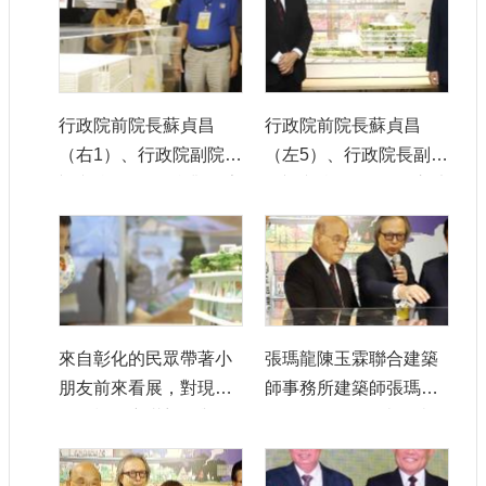
本伊東豊雄建築設計事
起）、評選委員張䕒
務所獲得。
育、新北市代理市長劉
和然、文化部長史哲、
行政院副院長鄭文燦、
行政院前院長蘇貞昌
行政院前院長蘇貞昌
張瑪龍陳玉霖聯合建築
（右1）、行政院副院長
（左5）、行政院長副院
師事務所建築師張瑪
鄭文燦（右2）參觀國家
長鄭文燦（右4）、立法
龍、行政院前院長蘇貞
兒童未來館建築師徵選
委員張宏陸（左3）、立
昌、評選委員劉培森、
成果發表展，仔細觀賞
法委員蘇巧慧（左2）、
立法委員張宏陸、立法
入選作品。
文化部長史哲（右3）、
委員蘇巧慧、評選委員
新北市代理市長劉和然
李玉華（右2）、文化部
（右2）、張瑪龍陳玉霖
主任秘書陳登欽（右1）
來自彰化的民眾帶著小
張瑪龍陳玉霖聯合建築
聯合建築師事務所建築
等合影。
朋友前來看展，對現場
師事務所建築師張瑪龍
師張瑪龍（右1）等於首
陳列模型充滿想像與好
（左5）向行政院前院長
獎作品前合影。
奇。
蘇貞昌（左4）介紹設計
理念。