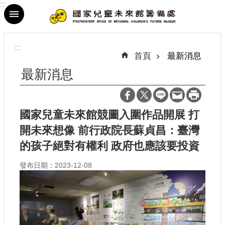
:::
跳到主要內容區塊
進
階
:::
搜
首頁
最新消息
尋
最新消息
國家兒童未來館競圖入圍作品開展 打
最
開未來想像 前行政院長蘇貞昌：臺灣
新
消
的孩子絕對有權利 政府也應該要投資
息
發布日期：2023-12-08
參
觀
資
訊