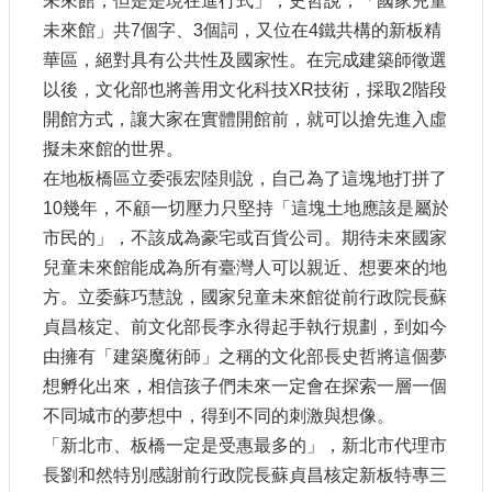
未來館，但是是現在進行式」，史哲說，「國家兒童
未來館」共7個字、3個詞，又位在4鐵共構的新板精
華區，絕對具有公共性及國家性。在完成建築師徵選
以後，文化部也將善用文化科技XR技術，採取2階段
開館方式，讓大家在實體開館前，就可以搶先進入虛
擬未來館的世界。
在地板橋區立委張宏陸則說，自己為了這塊地打拼了
10幾年，不顧一切壓力只堅持「這塊土地應該是屬於
市民的」，不該成為豪宅或百貨公司。期待未來國家
兒童未來館能成為所有臺灣人可以親近、想要來的地
方。立委蘇巧慧說，國家兒童未來館從前行政院長蘇
貞昌核定、前文化部長李永得起手執行規劃，到如今
由擁有「建築魔術師」之稱的文化部長史哲將這個夢
想孵化出來，相信孩子們未來一定會在探索一層一個
不同城市的夢想中，得到不同的刺激與想像。
「新北市、板橋一定是受惠最多的」，新北市代理市
長劉和然特別感謝前行政院長蘇貞昌核定新板特專三