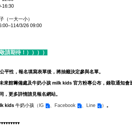
16:30
親子（一大一小）
0–114/3/26 09:00
敬請期待！））））
參與公平性，報名填寫表單後，將抽籤決定參與名單。
來館籌備處及牛奶小孩 milk kids 官方粉專公布，錄取通知會透過
不同，更多詳情請見報名網站。
lk kids 
牛奶小孩
（
IG
、
Facebook
、
Line
）
。
▾▾▾▾▾▾▾▾▾