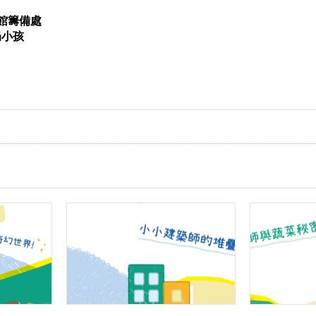
館籌備處
牛奶小孩