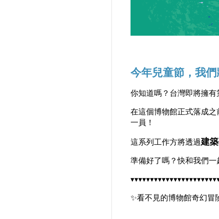
今年兒童節，我們
你知道嗎？台灣即將擁有
在這個博物館正式落成之
一員！
建築
這系列工作方將透過
準備好了嗎？快和我們一
▾▾▾▾▾▾▾▾▾▾▾▾▾▾▾▾▾▾▾▾▾▾
✨看不見的博物館奇幻冒