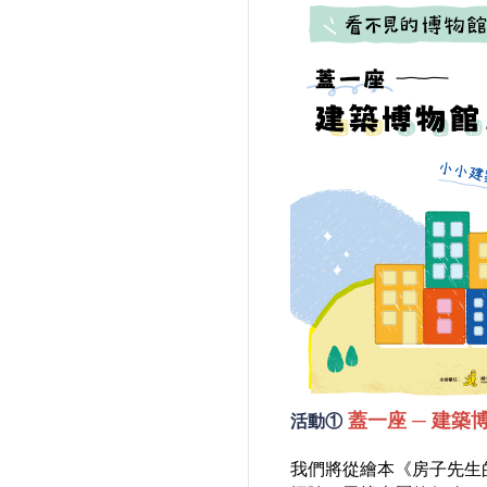
蓋一座 ─ 建
活動①
我們將從繪本《房子先生