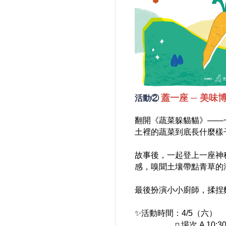
蓋一座 ─ 美味
活動②
翻開《蔬菜躲貓貓》——
土裡的蔬菜到底長什麼樣
故事後，一起登上一座神
感，嗅聞土壤帶點青草的
最後扮演小小廚師，揉捏
✨
活動時間：4/5（六） 
　　　　　◽ 場次 A 10:30-