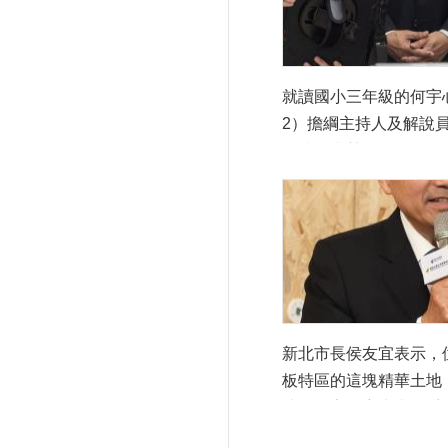
就讀國小三年級的何宇
2）擔綱主持人及解說
政院長卓榮泰（左3）
李遠（右2）、新北市
（右3）、立委蘇巧慧（
張雅琳（右1）開箱「
來館」願景館，藉由A
探索兒未館的秘密與驚
新北市長侯友宜表示，
板特區的這塊精華土地
成為國家兒童未來館受
對是新北市民。