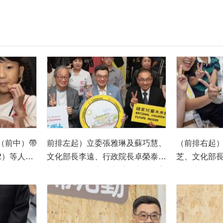
（前中）帶
前排左起）立委張雅琳及蘇巧慧、
（前排右起
2）等人參
文化部長李遠、行政院長卓榮泰、
芝、文化部
館開幕特展
新北市長侯友宜、立委張宏陸、美
泰、導覽解
」，透過設
國華盛頓國家兒童博物館顧問潔西
市長侯友宜
兒未館的多
卡・哈維（Jessica Harvey），以
（前排左3）
及日本東京玩具美術館部長石井今
家兒童未來