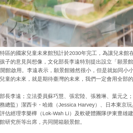
特區的國家兒童未來館預計於2030年完工，為讓兒未館
孩子的意見與想像，文化部長李遠特別提出設立「願景
式開館啟用。李遠表示，願景館雖然很小，但是就如同小
兒童的未來，就是期待臺灣的未來，我們一定會用全部
部長李遠；立法委員蘇巧慧、張宏陸、張雅琳、葉元之
監）潔西卡・哈維（Jessica Harvey）、日本東京玩
評估經理李樂樺（Lok-Wah Li）及軟硬體團隊伊東豊
館研究所等出席，共同開箱願景館。