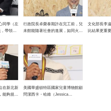
日子（次排右4）及美國波士頓兒
情說出自己
童博物館研究與評估經理李樂樺
（次排右2）等人，共同宣布「國
家兒童未來館」願景館正式啟用。
心同學（左
行政院長卓榮泰期許在完工前，兒
文化部長李
員，帶領行
未館能隨著社會的進展，如同火車
比結果更重
、文化部長
般，停靠每個站，吸取各種經驗，
子們可以從
長侯友宜
一步一步的落實完成。
館，甚至實
左1）及
國家兒童未
R擴增實境
喜。
位在新北新
美國華盛頓特區國家兒童博物館顧
，能夠規劃
問潔西卡・哈維（Jessica
益最多的絕
Harvey）表示，「願景館開幕為
臺灣帶來令人興奮的新篇章」，相