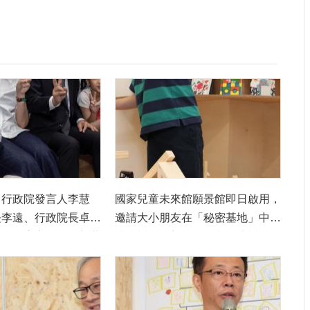
）行政院發言人李慧
國家兒童未來館願景館即日啟用，
長李遠、行政院長卓榮
邀請大小朋友在「秘密基地」中盡
說員何宇心同學、新北
情玩樂、發想各種創意，快樂玩耍
、立委蘇巧慧及張雅琳
交朋友。
等人，邀請大家在國
館願景館冒險探索，盡