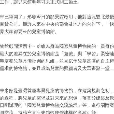
工作，讓兒未館明年可以正式開工動土。
車已經開了」形容今日的願景館啟用，他對這塊雙北最
百貨公司。期許未來在中央跨部會及地方的合作下，「
界大家都要來的兒童博物館。
物館顧問潔西卡・哈維以身為國際兒童博物館的一員身
最大的差異在於兒童博物館是「遊戲」與「學習」緊密
望培養兒童具備批判的思維，並且賦予兒童高度的自主
需求的博物館，並且成為兒童的照顧者及大眾齊聚一堂
未來館是臺灣首座專屬兒童的博物館，在建築規劃之初
的過程，將兒童的需求及對未來的想像，落實於建築及
日剛辦理的「國際兒童博物館交流論壇」等，進行國際
員交流，持續充實兒未館軟硬體建構的各種可能。