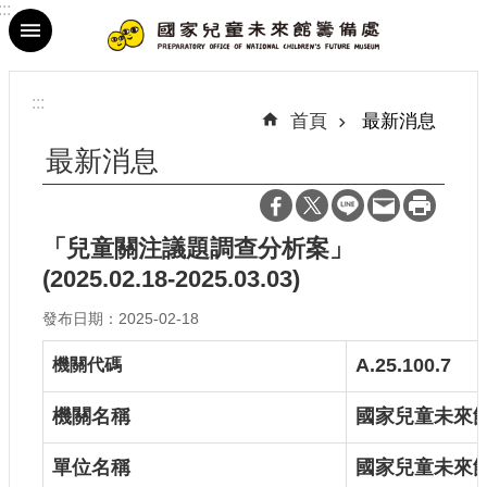
:::
跳到主要內容區塊
進
階
:::
搜
首頁
最新消息
尋
最新消息
「兒童關注議題調查分析案」
最
(2025.02.18-2025.03.03)
新
消
發布日期：2025-02-18
息
A.25.100.7
機關代碼
參
觀
機關名稱
國家兒童未來
資
訊
單位名稱
國家兒童未來