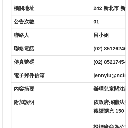
認
機關地址
242
新北市
新
識
我
公告次數
01
們
聯絡人
呂小姐
籌
備
聯絡電話
(02) 85126246
進
度
傳真號碼
(02) 85217454
便
電子郵件信箱
jennylu@ncfm
民
服
內容摘要
辦理兒童關注
務
附加說明
依政府採購法
展
覽
後續擴充
150
招
標
投標廠商為公