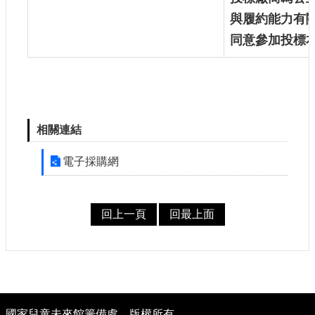
與履約能力有
建
築
同意參加投標
工
程
招
標
相關連結
回
首
電子採購網
頁
網
站
回上一頁
回最上面
導
覽
隱
私
:
權
國家兒童未來館籌備處
版權所有
保