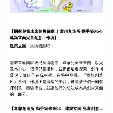
認
識
我
們
【國家兒童未來館籌備處 ▏童想創造所-動手築未來-
籌
建築立面兒童創意工作坊】
備
進
建築立面：
來換個臉吧！
度
臺灣首座國家級兒童博物館—國家兒童未來館，以兒
便
民
童為中心，倡導兒童權利，並提倡透過探索、創作與
服
參與，讓孩子在玩中學、在學中發聲。「童想創造
務
所」系列工作坊正是這樣的平台，邀請孩子們一同發
揮創意、體驗學習，並讓他們的想法成為共創未來館
展
的一部分。
覽
招
標
【童想創造所-動手築未來02：建築立面-兒童創意工