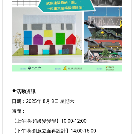
護
政
策
網
路
安
全
政
策
活動資訊
🌳
日期：2025年 8月 9日 星期六
時間：
【上午場-超級變變變】10:00-12:00
【下午場-創意立面再設計】14:00-16:00