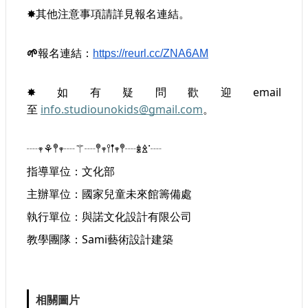
其他注意事項請詳見報名連結。
✸
報名連結：
🌱
https://reurl.cc/ZNA6AM
如有疑問歡迎email
✸
至 
info.studiounokids@gmail.com
。
┈
┈
┈
┈
┈
𖥧⚘𖤣𖥧
⚚
𖤣𖥧𖥣𖡡𖥧𖤣
𖢔
ꊛ
ᱸ
指導單位：文化部
主辦單位：國家兒童未來館籌備處
執行單位：與諾文化設計有限公司
教學團隊：Sami藝術設計建築
相關圖片