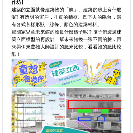
作坊】
建
建築的立面就像建築物的「臉」。建築的臉上有什麼
築
呢? 有透明的窗戶，扎實的牆壁、凹下去的陽台，還
工
有各式各樣形狀、線條、顏色的建築材料。
程
那國家兒童未來館的臉長什麼樣子呢？孩子們透過建
招
築立面模型的再設計，幫未來館換一張不同的臉，再
標
來與伊東豊雄大師設計的臉來比較，看看誰的臉比較
酷！
回
首
頁
網
站
導
覽
隱
私
權
保