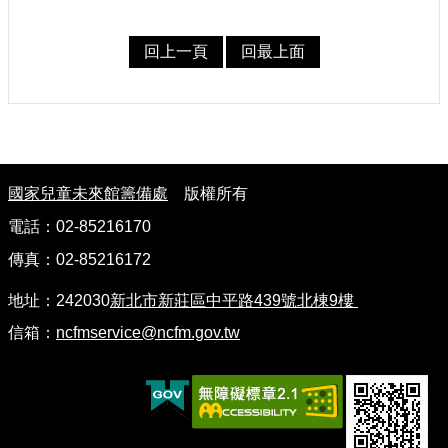
回上一頁
回最上面
:
國家兒童未來館籌備處
版權所有
電話：02-85216170
傳真：02-85216172
地址：242030
新北市新莊區中平路439號北棟9樓
信箱：
ncfmservice@ncfm.gov.tw