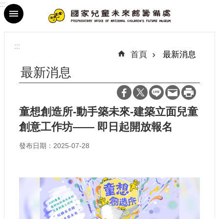
:::
跳到主要內容區塊
進
階
:::
搜
首頁
最新消息
尋
最新消息
童想創造所-動手築未來-建築立面兒童
最
創意工作坊—— 即日起開放報名
新
消
發布日期：2025-07-28
息
參
觀
資
訊