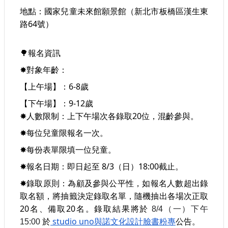
地點：國家兒童未來館願景館（新北市板橋區漢生東
路64號）
報名資訊
🌳
對象年齡：
✸
【上午場】：6-8歲
【下午場】：9-12歲
人數限制：上下午場次各錄取20位，混齡參與。
✸
每位兒童限報名一次。
✸
每份表單限填一位兒童。
✸
報名日期：即日起至 8/3（日）18:00截止。
✸
錄取原則：為顧及參與公平性，如報名人數超出錄
✸
取名額，將抽籤決定錄取名單，隨機抽出各場次正取
20名、備取20名。錄取結果將於 
8/4（一）下午
於
 studio uno與諾文化設計臉書粉專
公告。
15:00 