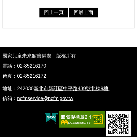
回上一頁
回最上面
:
國家兒童未來館籌備處
版權所有
電話：02-85216170
傳真：02-85216172
地址：242030
新北市新莊區中平路439號北棟9樓
信箱：
ncfmservice@ncfm.gov.tw