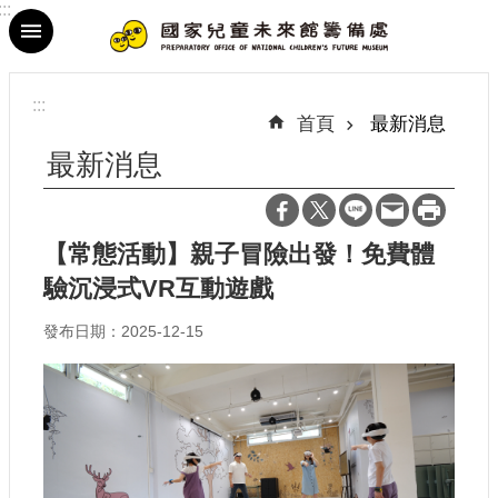
:::
跳到主要內容區塊
進
階
:::
搜
首頁
最新消息
尋
最新消息
【常態活動】親子冒險出發！免費體
最
驗沉浸式VR互動遊戲
新
消
發布日期：2025-12-15
息
參
觀
資
訊