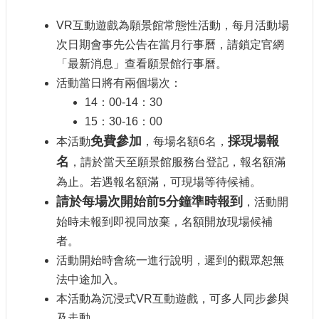
護
VR互動遊戲為願景館常態性活動，每月活動場
政
策
次日期會事先公告在當月行事曆，請鎖定官網
「最新消息」查看願景館行事曆。
網
活動當日將有兩個場次：
路
安
14：00-14：30
全
15：30-16：00
政
免費參加
採現場報
本活動
，每場名額6名，
策
名
，請於當天至願景館服務台登記，報名額滿
為止。若遇報名額滿，可現場等待候補。
請於每場次開始前5
分鐘準時報到
，活動開
始時未報到即視同放棄，名額開放現場候補
者。
活動開始時會統一進行說明，遲到的觀眾恕無
法中途加入。
本活動為沉浸式VR互動遊戲，可多人同步參與
及走動。