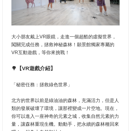
認
識
我
們
大小朋友戴上VR眼鏡，走進一個超酷的虛擬世界，
籌
闖關完成任務，拯救神秘森林！願景館獨家專屬的
備
進
VR互動遊戲，等你來挑戰！
度
🌳
【VR
遊戲介紹】
便
民
服
「秘密任務：拯救綠色世界」
務
北方的世界以前是綠油油的森林，充滿活力，但是人
展
類的發展破壞了環境，讓那裡變成一片空地。現在，
覽
你可以進入一座神奇的元素之城，收集自然元素的力
招
量，讓森林重現生機。動動手，把永續的森林種回來
標