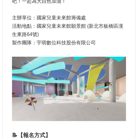
吧！一起為大自然加油！
建
築
主辦單位：國家兒童未來館籌備處
工
活動地點：國家兒童未來館願景館 (新北市板橋區漢
程
生東路64號)
招
標
製作團隊：宇萌數位科技股份有限公司
回
首
頁
網
站
導
覽
隱
私
權
📝
【報名方式】
保