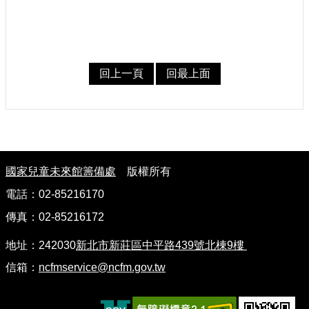
認
識
我
們
回上一頁
回最上面
籌
備
進
度
:
便
國家兒童未來館籌備處
版權所有
民
電話：02-85216170
服
務
傳真：02-85216172
地址：242030
新北市新莊區中平路439號北棟9樓
展
覽
信箱：
ncfmservice@ncfm.gov.tw
招
標