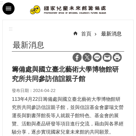
:::
跳到主要內容區塊
進
階
:::
搜
首頁
最新消息
尋
最新消息
籌備處與國立臺北藝術大學博物館研
最
究所共同參訪信誼親子館
新
消
發布日期：2024-04-22
息
113年4月22日籌備處與國立臺北藝術大學博物館研
參
究所共同參訪信誼親子館，並與信誼基金會廖瑞文營
觀
運長與劉書萍館長等人就親子館特色、基金會的展
資
覽、活動與產品研發等項目進行交流，藉由與各界經
訊
驗分享，逐步實現國家兒童未來館的共同願景。