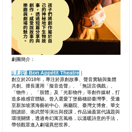
劇團簡介：
嚐劇場 Bon Appétit Theatre
｜
創立於2018年，專注於原創故事、聲音實驗與集體
共創。擅長運用「擬音造聲」、「無語言偶戲」、
「物件」、「肢體」及「光影物件」等創作媒材，打
造多維感官體驗。曾入選愛丁堡藝穗節臺灣季、受邀
至新加坡濱海藝術中心、兩廳院、臺灣文博會、華文
朗讀節、衛武營等演出與授課，作品涵蓋當代議題與
環境關懷，透過奇幻寓言風格，以溫暖詩意的手法，
帶領觀眾進入劇場異想世界。