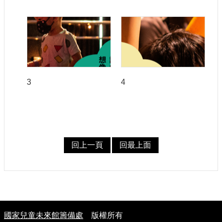
3
4
回上一頁
回最上面
:
國家兒童未來館籌備處
版權所有