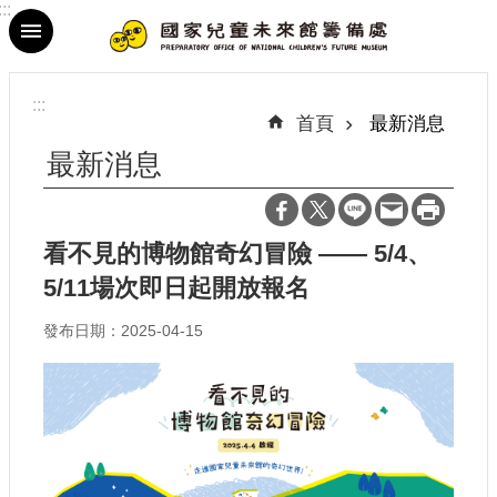
:::
跳到主要內容區塊
進
階
:::
搜
首頁
最新消息
尋
最新消息
看不見的博物館奇幻冒險 —— 5/4、
最
5/11場次即日起開放報名
新
消
發布日期：2025-04-15
息
參
觀
資
訊