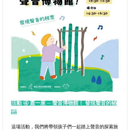
建
築
工
程
招
標
回
首
頁
網
站
導
覽
活動
④
蓋一座 ─ 聲音博物館！ 發現聲音的秘
密
隱
私
權
這場活動，我們將帶領孩子們一起踏上聲音的探索旅
保