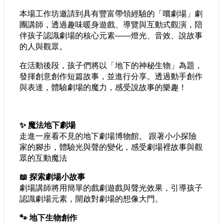
本場工作坊邀請到具有豐富帶領經驗的「嚐劇場」劇
團講師，透過趣味暖身遊戲、導覽與互動式觀演，陪
伴孩子認識劇場的核心元素——燈光、音效、說故事
的人與觀眾。
在活動後段，孩子們將以「地下的神秘生物」為題，
發揮創意創作短篇故事，並進行分享。透過動手創作
與表達，體驗劇場的魔力，感受說故事的樂趣！
✨ 魔法地下劇場
走進一座看不見的地下劇場博物館。 跟著小小探險
家的腳步，體驗光與聲的變化，感受劇場裡故事與觀
眾的互動魔法
📖 探索劇場小故事
劇場講師將用簡單的戲劇遊戲與聲光效果，引導孩子
認識劇場元素，開啟對劇場的想像大門。
🐾 地下生物創作