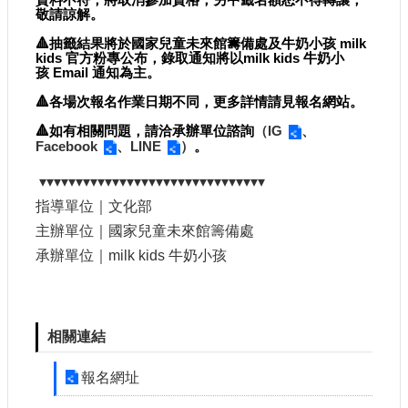
敬請諒解。
🔺抽籤結果將於國家兒童未來館籌備處及牛奶小孩 milk 
kids 官方粉專公布，錄取通知將以
milk kids 牛奶小
孩
 Email 通知為主。
🔺各場次報名作業日期不同，更多詳情請見報名網站。
🔺如有相關問題，請洽
承辦單位諮詢
（
IG
、
Facebook
、
LINE
）
。
▾▾▾▾▾▾▾▾▾▾▾▾▾▾▾▾▾▾▾▾▾▾▾▾▾▾▾▾▾▾▾
指導單位｜文化部
主辦單位｜國家兒童未來館籌備處
承辦單位｜milk kids 牛奶小孩
相關連結
報名網址