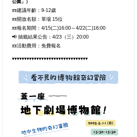
公園
」）
建議年齡：
9-12
歲
📼
開放名額：單場
15位
📼
報名期間：4/15(二)16:00～4/22(二)16:00
📼
📢 抽籤結果公告：4/23（三）20:00
活動費用：免費報名
📼
▾▾▾▾▾▾▾▾▾▾▾▾▾▾▾▾▾▾▾▾▾▾▾▾▾▾▾▾▾▾▾ 