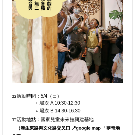
活動時間：
5/4
（日）
📼
◽
場次
A 10:30-12:30
◽
場次
B 14:30-16:30
活動地點：國家兒童未來館興建基地
📼
（漢生東路與文化路交叉口 📍
google map 「
夢奇地