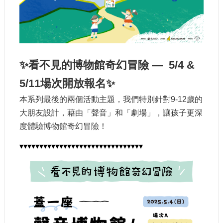
認
識
我
們
✨看不見的博物館奇幻冒險 — 5/4 &
籌
備
5/11場次開放報名✨
進
度
本系列最後的兩個活動主題，我們特別針對9-12歲的
大朋友設計，藉由「聲音」和「劇場」，讓孩子更深
便
度體驗博物館奇幻冒險！
民
服
▾▾▾▾▾▾▾▾▾▾▾▾▾▾▾▾▾▾▾▾▾▾▾▾▾▾▾▾▾▾▾ 
務
展
覽
招
標