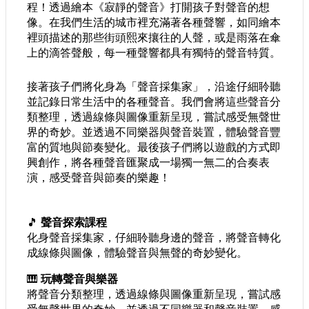
程！透過繪本《寂靜的聲音》打開孩子對聲音的想
護
像。在我們生活的城市裡充滿著各種聲響，如同繪本
政
裡頭描述的那些街頭熙來攘往的人聲，或是雨落在傘
策
上的滴答聲般，每一種聲響都具有獨特的聲音特質。
網
路
接著孩子們將化身為「聲音採集家」，沿途仔細聆聽
安
並記錄日常生活中的各種聲音。我們會將這些聲音分
全
類整理，透過線條與圖像重新呈現，嘗試感受無聲世
政
界的奇妙。並透過不同樂器與聲音裝置，體驗聲音豐
策
富的質地與節奏變化。最後孩子們將以遊戲的方式即
興創作，將各種聲音匯聚成一場獨一無二的合奏表
演，感受聲音與節奏的樂趣！
🎵 
聲音探索課程
化身聲音採集家，仔細聆聽身邊的聲音，將聲音轉化
成線條與圖像，體驗聲音與無聲的奇妙變化。
🎹 
玩轉聲音與樂器
將聲音分類整理，透過線條與圖像重新呈現，嘗試感