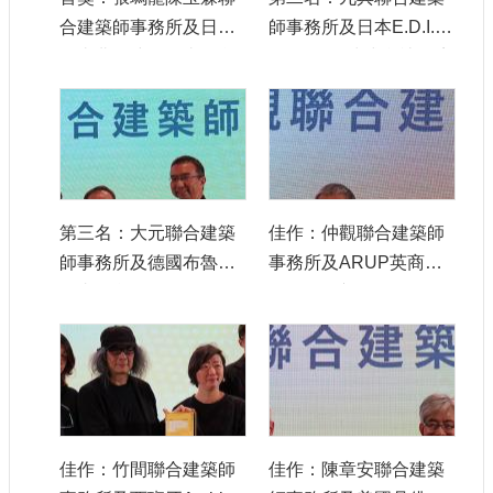
認
合建築師事務所及日本
師事務所及日本E.D.I.
識
伊東豊雄建築師事務所
Architects株式會社環境
我
設計研究所
們
籌
備
進
度
第三名：大元聯合建築
佳作：仲觀聯合建築師
師事務所及德國布魯克
事務所及ARUP英商奧
便
納事務所
雅納工程顧問公司
民
服
務
展
覽
招
標
佳作：竹間聯合建築師
佳作：陳章安聯合建築