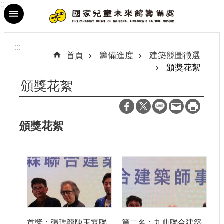
:::
跳到主要內容區塊
進
階
:::
搜
首頁
籌備進度
建築競圖徵選
尋
頒獎花絮
頒獎花絮
最
頒獎花絮
新
消
息
參
觀
資
訊
首獎：張瑪龍陳玉霖聯
第二名：九典聯合建築