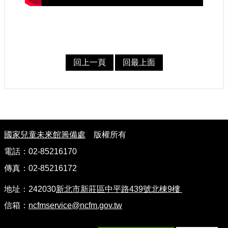
認
識
我
們
回上一頁
回最上面
籌
備
進
度
:
便
國家兒童未來館籌備處
版權所有
民
服
電話：02-85216170
務
傳真：02-85216172
展
地址：242030
新北市新莊區中平路439號北棟9樓
覽
信箱：
ncfmservice@ncfm.gov.tw
招
標