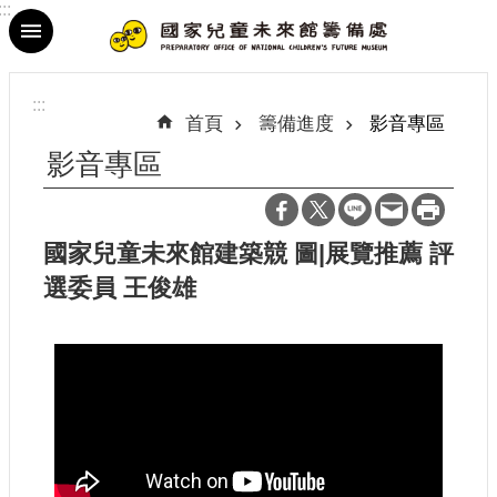
:::
跳到主要內容區塊
進
階
:::
搜
首頁
籌備進度
影音專區
尋
影音專區
國家兒童未來館建築競 圖|展覽推薦 評
最
選委員 王俊雄
新
消
息
參
觀
資
訊