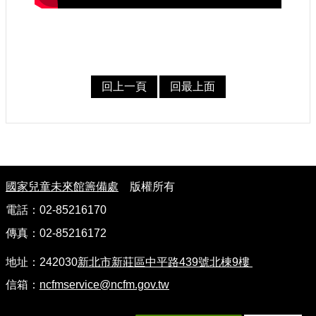
認
識
我
們
回上一頁
回最上面
籌
備
進
度
:
便
國家兒童未來館籌備處
版權所有
民
服
電話：02-85216170
務
傳真：02-85216172
展
地址：242030
新北市新莊區中平路439號北棟9樓
覽
信箱：
ncfmservice@ncfm.gov.tw
招
標