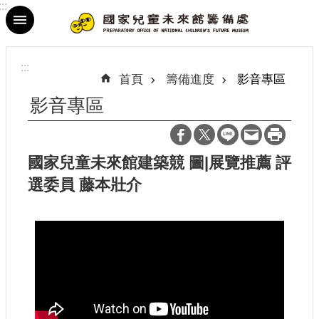
:::
跳到主要內容區塊
進
階
:::
搜
首頁
籌備進度
影音專區
尋
影音專區
國家兒童未來館建築競 圖|展覽推薦 評
最
選委員 藤本壯介
新
消
息
參
觀
資
訊