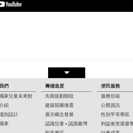
我們
籌備進度
便民服務
國家兒童未來館
先期規劃階段
服務信箱
介紹
建築競圖徵選
公開資訊
識別設計
展示概念發展
性別平等專區
職掌
認識兒童 • 認識臺灣
利益衝突迴避
影音專區
計畫成果