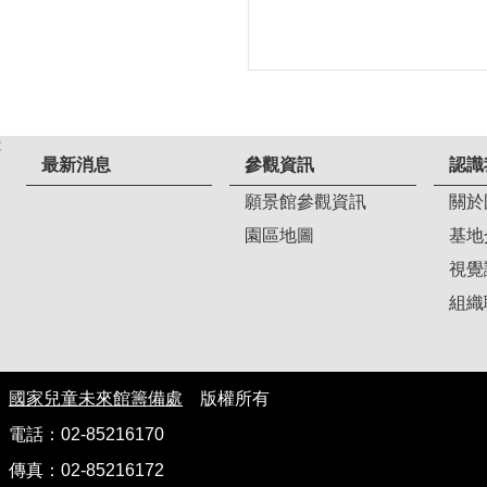
:
最新消息
參觀資訊
認識
願景館參觀資訊
關於
園區地圖
基地
視覺
組織
國家兒童未來館籌備處
版權所有
電話：02-85216170
傳真：02-85216172