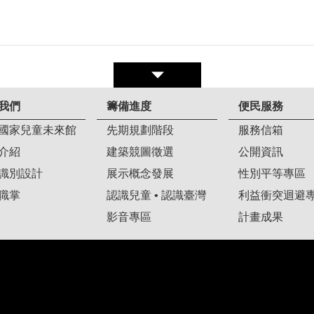
我們
籌備進度
便民服務
國家兒童未來館
先期規劃階段
服務信箱
介紹
建築競圖徵選
公開資訊
識別設計
展示概念發展
性別平等專區
職掌
認識兒童 • 認識臺灣
利益衝突迴避
影音專區
計畫成果