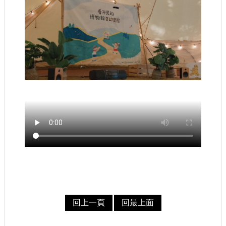
認
識
我
們
籌
備
進
度
便
民
服
務
展
覽
回上一頁
回最上面
招
標