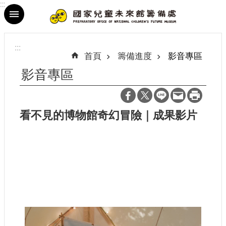
:::
跳到主要內容區塊
進
階
:::
搜
首頁
籌備進度
影音專區
尋
影音專區
看不見的博物館奇幻冒險｜成果影片
最
新
消
息
參
觀
資
訊