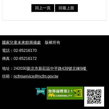
認
回上一頁
回最上面
識
我
們
籌
:
備
國家兒童未來館籌備處
版權所有
進
度
電話：02-85216170
傳真：02-85216172
便
民
地址：242030
新北市新莊區中平路439號北棟9樓
服
務
信箱：
ncfmservice@ncfm.gov.tw
展
覽
招
標