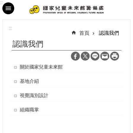
:::
跳到主要內容區塊
進
階
:::
搜
首頁
認識我們
尋
認識我們
關於國家兒童未來館
最
新
基地介紹
消
息
視覺識別設計
參
組織職掌
觀
資
訊