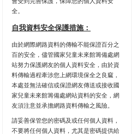
會受到完善保護，保障您的個人資料安
建
全。
築
工
自我資料安全保護措施：
程
招
標
由於網際網路資料的傳輸不能保證百分之
百的安全，儘管國家兒童未來館籌備處網
回
站努力保護網友的個人資料安全，由於資
首
頁
料傳輸過程牽涉您上網環境保全之良窳，
網
本處並無法確信或保證網友傳送或接收國
站
家兒童未來館籌備處網站資料的安全，網
導
覽
友須注意並承擔網路資料傳輸之風險。
隱
請妥善保管您的密碼及或任何個人資料，
私
權
不要將任何個人資料，尤其是密碼提供給
保