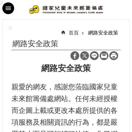
:::
跳到主要內容區塊
進
階
:::
搜
首頁
網路安全政策
尋
網路安全政策
網路安全政策
最
新
消
親愛的網友，感謝您蒞臨國家兒童
息
未來館籌備處網站。任何未經授權
參
而企圖上載或更改本處所提供的各
觀
資
項服務及相關資訊的行為，都是嚴
訊