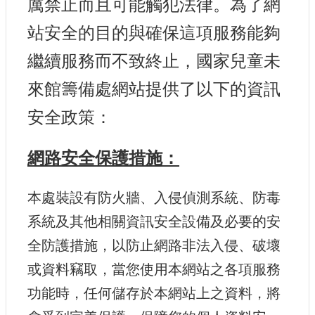
厲禁止而且可能觸犯法律。為了網
認
識
站安全的目的與確保這項服務能夠
我
們
繼續服務而不致終止，國家兒童未
來館籌備處網站提供了以下的資訊
籌
備
安全政策：
進
度
網路安全保護措施：
便
民
本處裝設有防火牆、入侵偵測系統、防毒
服
務
系統及其他相關資訊安全設備及必要的安
全防護措施，以防止網路非法入侵、破壞
展
或資料竊取，當您使用本網站之各項服務
覽
招
功能時，任何儲存於本網站上之資料，將
標