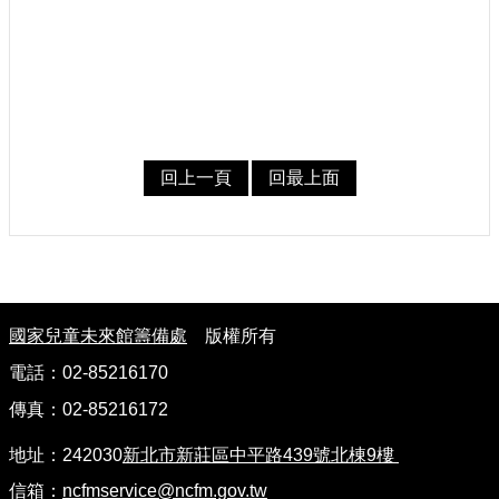
回上一頁
回最上面
:
國家兒童未來館籌備處
版權所有
電話：02-85216170
傳真：02-85216172
地址：242030
新北市新莊區中平路439號北棟9樓
信箱：
ncfmservice@ncfm.gov.tw