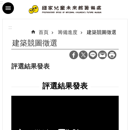
:::
跳到主要內容區塊
進
階
:::
搜
首頁
籌備進度
建築競圖徵選
尋
建築競圖徵選
評選結果發表
最
新
消
評選結果發表
息
參
觀
資
訊