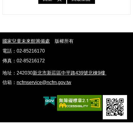
認
識
我
們
:
籌
國家兒童未來館籌備處
版權所有
備
電話：02-85216170
進
度
傳真：02-85216172
地址：242030
新北市新莊區中平路439號北棟9樓
便
民
信箱：
ncfmservice@ncfm.gov.tw
服
務
展
覽
招
標