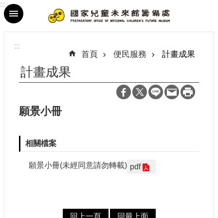
:::
跳到主要內容區塊
進
階
:::
搜
首頁
便民服務
計畫成果
尋
計畫成果
願景小冊
最
新
消
相關檔案
息
願景小冊(未經同意請勿轉載)
pdf
參
觀
資
訊
回上一頁
回最上面