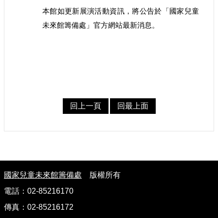
本館如更新展演活動資訊，將公告於「國家兒童
未來館籌備處」官方網站最新消息。
回上一頁
回最上面
:
國家兒童未來館籌備處
版權所有
電話：02-85216170
傳真：02-85216172