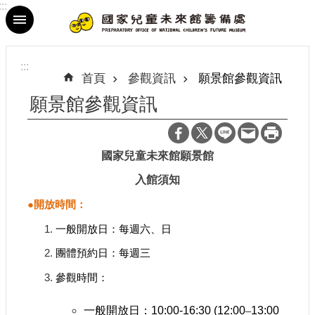
:::
跳到主要內容區塊
進
階
:::
搜
首頁
參觀資訊
願景館參觀資訊
尋
願景館參觀資訊
國家兒童未來館願景館
最
入館須知
新
消
●開放時間：
息
一般開放日：每週六、日
參
團體預約日：每週三
觀
資
參觀時間：
訊
一般開放日：10:00-16:30 (12:00
‒
13:00