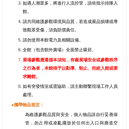
如遇人潮眾多，將進行人流控管，請依指示排隊入
建
館。
築
工
請共同維護參觀環境與品質，若造成展品損壞或導
程
致觀眾受傷，須負賠償責任。
招
標
請勿使用本館電力及相關設備。
全館（包含館外廣場）全面禁止吸菸。
回
展場參觀應遵循本須知，有礙展場安全或參觀秩序
首
之行為者，本館得予以勸導、制止、拒絶入館或要
頁
求離館。
網
站
如有突發情況或需協助，請主動聯繫現場工作人員
導
處理。
覽
●攜帶物品規定：
隱
為維護參觀品質與安全，個人物品請自行妥善保
私
權
管，勿占用或凌亂擺放於任何出入口與廊道空
保