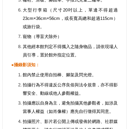
輪鞋、滑板、腳踏車、手推式兒童三輪車。
大型行李箱（尺寸20吋以上，單邊不得超過
23cm×36cm×56cm，或長寬高總和超過115cm）
或旅行袋。
寵物（導盲犬除外）
其他經本館判定不得攜入之隨身物品，請依現場人
員引導，置於館外指定位置。
●攝錄影須知：
館內禁止使用自拍棒、腳架及閃光燈。
拍攝行為不得違反公序良俗與法令規章，亦不得影
響安全、動線或他人參觀權益。
拍攝應以自身為主，避免拍攝其他參觀者，如涉及
當事人權益（如肖像權）應先自行徵得其同意。
拍攝照片、影片若公開上傳或發佈於網路、社群媒