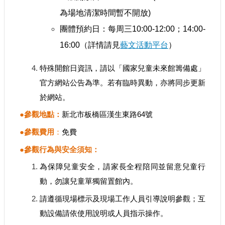
認
為場地清潔時間暫不開放)
識
團體預約日：每周三10:00-12:00；14:00-
我
們
16:00（詳情請見
藝文活動平台
）
籌
特殊開館日資訊，請以「國家兒童未來館籌備處」
備
官方網站公告為準。若有臨時異動，亦將同步更新
進
於網站。
度
●參觀地點：
新北市板橋區漢生東路64號
便
●參觀費用
：
免費
民
服
●參觀行為與安全須知：
務
為保障兒童安全，請家長全程陪同並留意兒童行
動，勿讓兒童單獨留置館內。
展
覽
請遵循現場標示及現場工作人員引導說明參觀；互
招
動設備請依使用說明或人員指示操作。
標