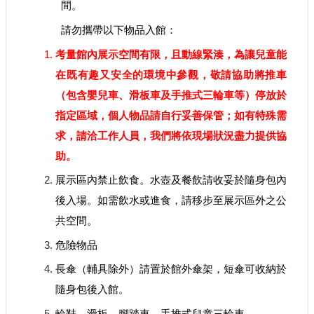
間。
護
政
請勿攜帶以下物品入館：
策
考量館內展示空間有限，且動線緊湊，為讓兒童能
網
在既有趣又安全的環境中參觀，敬請協助將推車
路
（包含嬰兒車、滑板車及手推式三輪車等）停放於
安
全
指定區域
，個人物品請自行妥善保管
；如有特殊需
政
求，請洽工作人員，我們將依現場狀況盡力提供協
策
助。
展示區內禁止飲食。水壺及餐飲請收妥於隨身包內
後入場。如需飲水或進食，請移步至展示區外之公
共空間。
危險物品
長傘（輔具除外）請置於館外傘架，短傘可收納於
隨身包後入館。