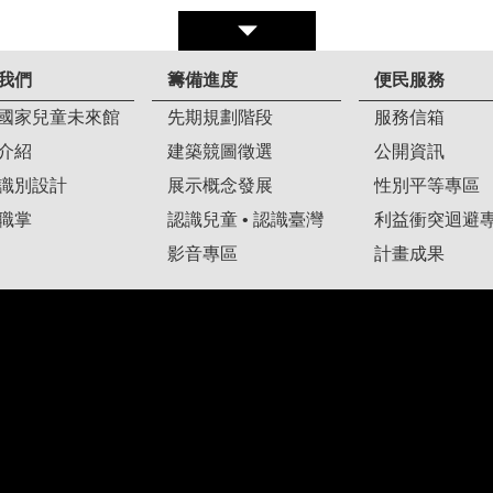
我們
籌備進度
便民服務
國家兒童未來館
先期規劃階段
服務信箱
介紹
建築競圖徵選
公開資訊
識別設計
展示概念發展
性別平等專區
職掌
認識兒童 • 認識臺灣
利益衝突迴避
影音專區
計畫成果