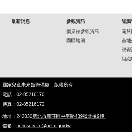
:
最新消息
參觀資訊
認識
願景館參觀資訊
關於
園區地圖
基地
視覺
組織
國家兒童未來館籌備處
版權所有
電話：02-85216170
傳真：02-85216172
地址：242030
新北市新莊區中平路439號北棟9樓
信箱：
ncfmservice@ncfm.gov.tw