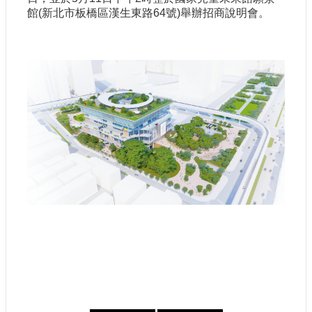
館(新北市板橋區漢生東路64號)舉辦招商說明會。
建
築
工
程
招
標
回
首
頁
網
站
導
覽
隱
私
權
保