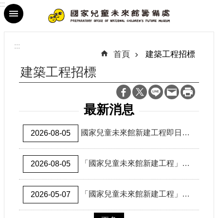
:::
跳到主要內容區塊
進
階
:::
搜
首頁
建築工程招標
尋
建築工程招標
最新消息
最
新
國家兒童未來館新建工程即日起公告招標 廣邀工程團隊攜手打造未來世代文化地標
2026-08-05
消
息
「國家兒童未來館新建⼯程」公開招標（2026.8.5-2026.9.22）
2026-08-05
參
觀
資
「國家兒童未來館新建工程」招標文件公開閱覽及招商說明會
2026-05-07
訊