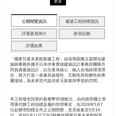
更多
認
識
我
們
公開閱覽資訊
建築工程招標資訊
評選委員簡介
影音紀錄
籌
備
進
評選結果
度
「國家兒童未來館新建工程」由張瑪龍陳玉霖聯合建
便
築師事務所攜手日本伊東豊雄建築設計事務所團隊共
民
同負責建築設計，以兒童為核心，融入在地綠環境理
服
念，致力打造一座兼具啟發性、互動性與前瞻性的專
務
屬場域，為未來世代提供多元探索與學習的空間。
展
本工程發包預算約新臺幣95億餘元，由內政部國土管
覽
理署代辦工程招標及履約管理事宜，自2026年5月7
招
日起辦理招標文件之公開閱覽，意見收集至5月14
標
日，並於5月11日下午2時整於國家兒童未來館願景