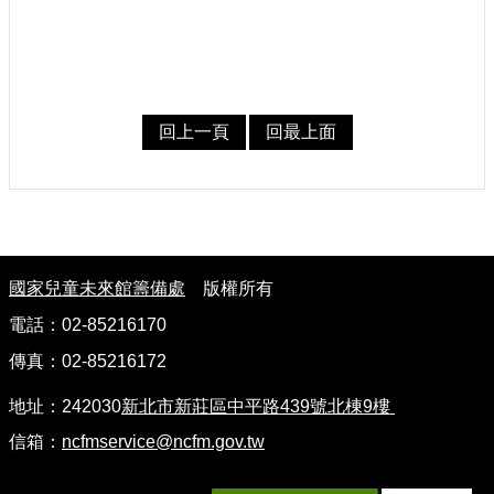
建
築
工
程
招
回上一頁
回最上面
標
回
首
頁
:
國家兒童未來館籌備處
版權所有
網
電話：02-85216170
站
導
傳真：02-85216172
覽
地址：242030
新北市新莊區中平路439號北棟9樓
隱
信箱：
ncfmservice@ncfm.gov.tw
私
權
保