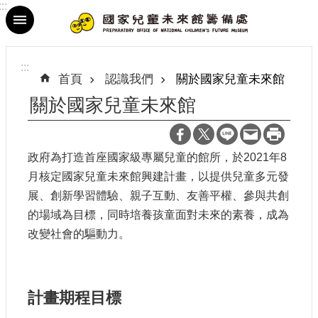
:::
跳到主要內容區塊
進
階
:::
搜
首頁
認識我們
關於國家兒童未來館
尋
關於國家兒童未來館
政府為打造首座國家級專屬兒童的館所，於2021年8
最
月核定國家兒童未來館興建計畫，以提供兒童多元發
新
展、創新學習體驗、親子互動、友善平權、參與共創
消
息
的場域為目標，同時培養孩童面對未來的素養，成為
改變社會的驅動力。
參
觀
資
訊
計畫期程目標