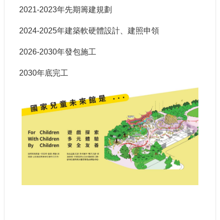
認
2021-2023年先期籌建規劃
識
我
2024-2025年建築軟硬體設計、建照申領
們
2026-2030年發包施工
籌
2030年底完工
備
進
度
便
民
服
務
展
覽
招
標