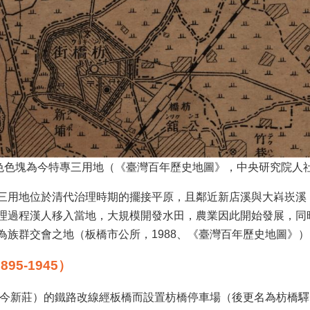
色色塊為今特專三用地（《臺灣百年歷史地圖》，中央研究院人社
三用地位於清代治理時期的擺接平原，且鄰近新店溪與大嵙崁溪
理過程漢人移入當地，大規模開發水田，農業因此開始發展，同
為族群交會之地（板橋市公所，1988、《臺灣百年歷史地圖》）
5-1945）
口（今新莊）的鐵路改線經板橋而設置枋橋停車場（後更名為枋橋