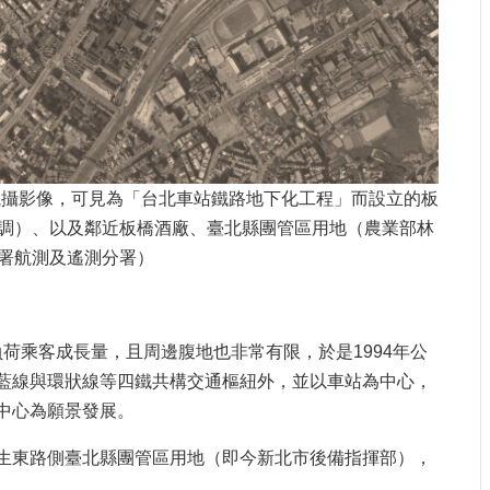
年航攝影像，可見為「台北車站鐵路地下化工程」而設立的板
調）、以及鄰近板橋酒廠、臺北縣團管區用地（農業部林
署航測及遙測分署）
負荷乘客成長量，且周邊腹地也非常有限，於是1994年公
藍線與環狀線等四鐵共構交通樞紐外，並以車站為中心，
中心為願景發展。
生東路側臺北縣團管區用地（即今新北市後備指揮部），