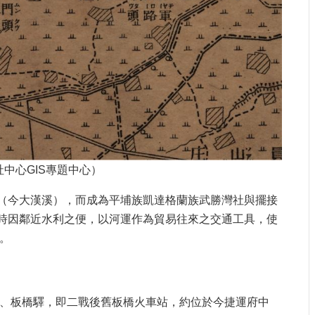
中心GIS專題中心）
（今大漢溪），而成為平埔族凱達格蘭族武勝灣社與擺接
時因鄰近水利之便，以河運作為貿易往來之交通工具，使
。
驛、板橋驛，即二戰後舊板橋火車站，約位於今捷運府中