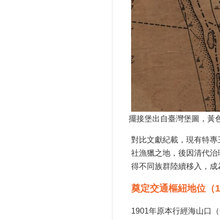
擺接堡出自臺灣堡圖，黃
對比文獻紀載，現有特專
社漁獵之地，後因清代治
得不同族群陸續移入，成
奠定交通樞紐地位（189
1901年原本行經海山