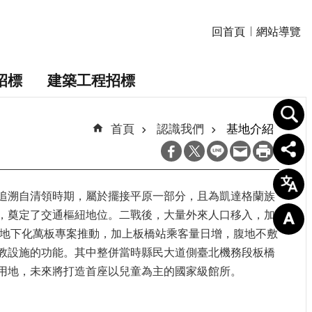
回首頁
網站導覽
招標
建築工程招標
首頁
認識我們
基地介紹
追溯自清領時期，屬於擺接平原一部分，且為凱達格蘭族
，奠定了交通樞紐地位。二戰後，大量外來人口移入，加
路地下化萬板專案推動，加上板橋站乘客量日增，腹地不敷
教設施的功能。其中整併當時縣民大道側臺北機務段板橋
用地，未來將打造首座以兒童為主的國家級館所。